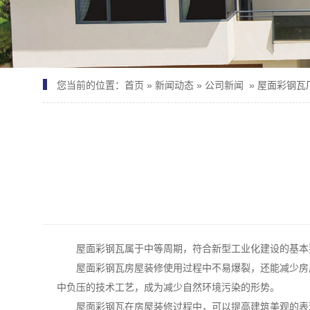
您当前的位置：
首页
»
新闻动态
»
公司新闻
»
屋面彩钢瓦
屋面
彩钢瓦
属于中等周期，符合新型工业化建设的基本
屋面彩钢瓦房屋装修使用过程中不易爆裂，还能减少房
中负压的技术工艺，成为减少自然环境污染的形势。
屋面彩钢瓦在房屋装修过程中，可以提高建筑美观的表