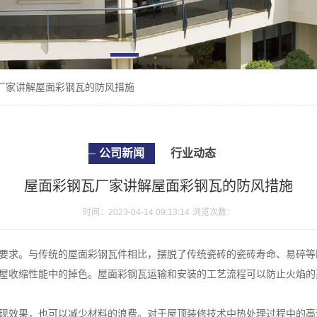
厂家讲解屋面彩钢瓦的防风措施
公司新闻
行业动态
屋面彩钢瓦厂家讲解屋面彩钢瓦的防风措施
时间：2023-04-14 09:13:14
浏览次数：
要求。与传统的屋面彩钢瓦件相比，摆脱了传统瓷砖的瓷砖寿命、易碎等
屋收缩性能中的掉色。屋面彩钢瓦运输和安装的工艺流程可以防止火焰的
现效果，也可以减少材料的浪费。对于屋顶装修技术中热处理过程中的高