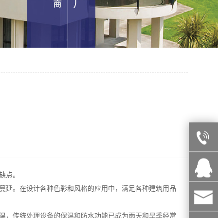
缺点。
蔓延。在设计各种色彩和风格的应用中，满足各种建筑用品
温，传统处理设备的保温和防水功能已成为雨天和旱季经常