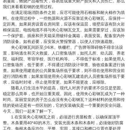
易蔓延，燃烧产品毒性大，容易造成重大财产损失和人员伤亡。那么
我们来看看彩钢的使用过程。
在满足现场消防条件之前，应尽可能使用石棉板和耐火棉作为填
料。在使用过程中，一些热源和火源不应靠近夹心彩钢瓦，应保持一
定距离。如果厨房设置在房间里，应该有保温层，墙壁应该有防火岩
棉保温层。电线电缆不得与夹心彩钢瓦交叉。如果需要穿过，应该加
一个保护套。插座和开关箱采用镀锌金属箱，表面安装。配备室内外
消防设备。如有必要，应安装火警报警器，以便人们快速疏散。
夹心彩钢瓦间距至少6米。铁栅栏、广告牌等障碍物不得非法设
置，影响逃生和灭火救援。人口密集场所，如托儿所、幼儿园、养老
院、福利院、寄宿学校、医疗机构等。，不得低于标准；如果使用人
口密集场所，低于要求，不得通过消防设计审查、验收或备案进行抽
查。如果使用建造的公共聚集场所低于要求，则不得在使用和营业前
进行消防检查；如果发现使用夹心彩钢瓦建造的人员密集场所低于要
求，应临时封堵，停止使用变更。如果不能更改，应移除。
随着人们生活水平的提高，现代人对房子的要求不仅仅是坚固、
稳定那么简单，也开始注重美观。因此，使用夹心彩钢瓦成为了一种
时尚。富丽堂皇的房子怎么会没有夹心彩钢瓦？这种材料的使用和传
统的瓷砖还是有一些区别的，它的安装确实是一个重要的安全问题。
今天，我们一起来了解一下。
1.在安装夹心彩钢瓦之前，必须进行房屋检查，以确保屋顶平
整。木条要用40*40的木方。安装光面木条和木条时，必须做好防腐
工作。每根木条应均匀、平整、牢固，其接口和檐口位置也要处理