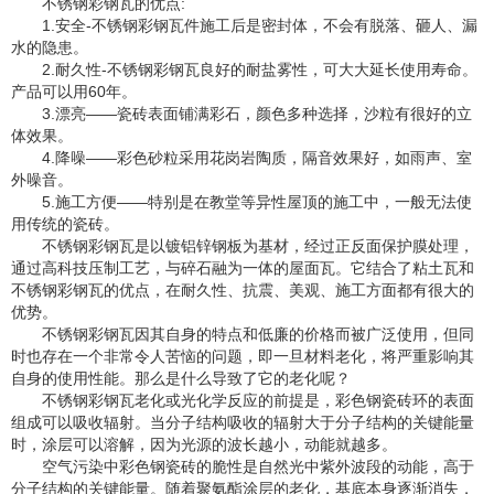
不锈钢彩钢瓦的优点:
1.安全-不锈钢彩钢瓦件施工后是密封体，不会有脱落、砸人、漏
水的隐患。
2.耐久性-不锈钢彩钢瓦良好的耐盐雾性，可大大延长使用寿命。
产品可以用60年。
3.漂亮——瓷砖表面铺满彩石，颜色多种选择，沙粒有很好的立
体效果。
4.降噪——彩色砂粒采用花岗岩陶质，隔音效果好，如雨声、室
外噪音。
5.施工方便——特别是在教堂等异性屋顶的施工中，一般无法使
用传统的瓷砖。
不锈钢彩钢瓦是以镀铝锌钢板为基材，经过正反面保护膜处理，
通过高科技压制工艺，与碎石融为一体的屋面瓦。它结合了粘土瓦和
不锈钢彩钢瓦的优点，在耐久性、抗震、美观、施工方面都有很大的
优势。
不锈钢彩钢瓦因其自身的特点和低廉的价格而被广泛使用，但同
时也存在一个非常令人苦恼的问题，即一旦材料老化，将严重影响其
自身的使用性能。那么是什么导致了它的老化呢？
不锈钢彩钢瓦老化或光化学反应的前提是，彩色钢瓷砖环的表面
组成可以吸收辐射。当分子结构吸收的辐射大于分子结构的关键能量
时，涂层可以溶解，因为光源的波长越小，动能就越多。
空气污染中彩色钢瓷砖的脆性是自然光中紫外波段的动能，高于
分子结构的关键能量。随着聚氨酯涂层的老化，基底本身逐渐消失，