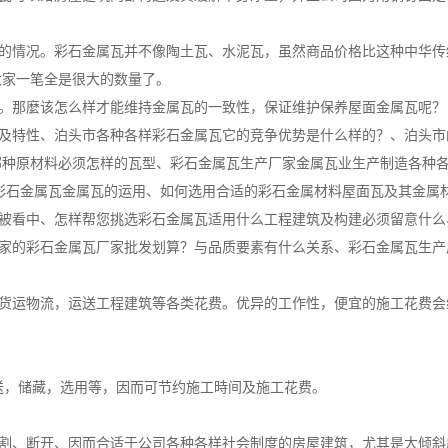
的情况。彩石金属瓦并不像陶土瓦、水泥瓦，虽然商品价格比这种中华传
大家一笔全是很大的数量了。
。那麼该怎么样才能维持金属瓦的一致性，保证维护保养屋面金属瓦呢？
及特性、泊头市各种各样彩石金属瓦它的竞争优势是什么样的？、泊头市
哪种原材料必须怎样的瓦型、彩石金属瓦生产厂家金属瓦业生产制造各种各
彩石金属瓦金属瓦的运用、如何选用合适的彩石金属材料屋面瓦及其金属
被看中、怎样帮您挑选彩石金属瓦适用什么工程建筑及构建必须留意什么
家的彩石金属瓦厂家批发划算？与品质要素有什么关系、彩石金属瓦生产
货运物流，运送工程建筑等各类花费。优异的工作性，便宜的施工花费会
运送，储藏，选用等，因而可节约施工時间及施工花费。
割、断开、因而合适于公司各种各样社会制度的房屋建筑，尤其是大倾斜