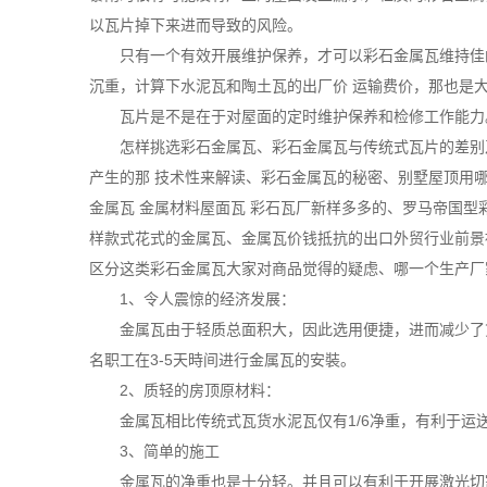
以瓦片掉下来进而导致的风险。
只有一个有效开展维护保养，才可以彩石金属瓦维持佳
沉重，计算下水泥瓦和陶土瓦的出厂价 运输费价，那也是
瓦片是不是在于对屋面的定时维护保养和检修工作能力
怎样挑选彩石金属瓦、彩石金属瓦与传统式瓦片的差别
产生的那 技术性来解读、彩石金属瓦的秘密、别墅屋顶用
金属瓦 金属材料屋面瓦
彩石瓦
厂新样多多的、罗马帝国型
样款式花式的金属瓦、金属瓦价钱抵抗的出口外贸行业前景
区分这类彩石金属瓦大家对商品觉得的疑虑、哪一个生产厂
1、令人震惊的经济发展：
金属瓦由于轻质总面积大，因此选用便捷，进而减少了
名职工在3-5天時间进行金属瓦的安裝。
2、质轻的房顶原材料：
金属瓦相比传统式瓦货水泥瓦仅有1/6净重，有利于
3、简单的施工
金属瓦的净重也是十分轻。并且可以有利于开展激光切